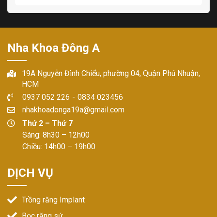
Nha Khoa Đông A
19A Nguyễn Đình Chiểu, phường 04, Quận Phú Nhuận,
HCM
0937 052 226
-
0834 023456
nhakhoadonga19a@gmail.com
Thứ 2 – Thứ 7
Sáng: 8h30 – 12h00
Chiều: 14h00 – 19h00
DỊCH VỤ
Trồng răng Implant
Bọc răng sứ