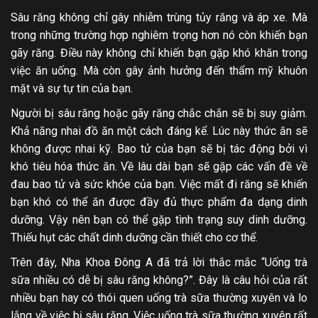
Sâu răng không chỉ gây nhiễm trùng tủy răng và áp xe. Mà
trong những trường hợp nghiêm trọng hơn nó còn khiến bạn
gãy răng. Điều này không chỉ khiến bạn gặp khó khăn trong
việc ăn uống. Mà còn gây ảnh hưởng đến thẩm mỹ khuôn
mặt và sự tự tin của bạn.
Người bị sâu răng hoặc gãy răng chắc chắn sẽ bị suy giảm.
Khả năng nhai đồ ăn một cách đáng kể. Lúc này thức ăn sẽ
không được nhai kỹ. Bao tử của bạn sẽ bị tác động bởi vì
khó tiêu hóa thức ăn. Về lâu dài bạn sẽ gặp các vấn đề về
đau bao tử và sức khỏe của bạn. Việc mất đi răng sẽ khiến
bạn khó có thể ăn được đầy đủ thực phẩm đa dạng dinh
dưỡng. Vậy nên bạn có thể gặp tình trạng suy dinh dưỡng.
Thiếu hụt các chất dinh dưỡng cần thiết cho cơ thể.
Trên đây, Nha Khoa Đông A đã trả lời thắc mắc “Uống trà
sữa nhiều có dễ bị sâu răng không?”. Đây là câu hỏi của rất
nhiều bạn hay có thói quen uống trà sữa thường xuyên và lo
lắng về việc bị sâu răng. Việc uống trà sữa thường xuyên rất