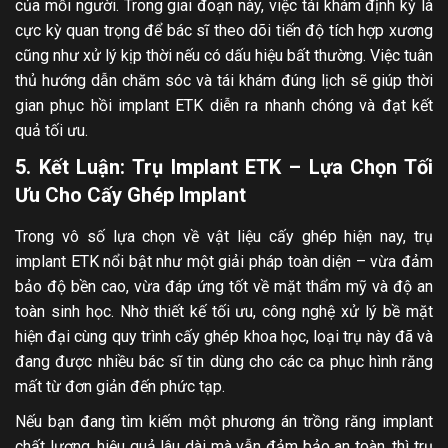
của mỗi người. Trong giai đoạn này, việc tái khám định kỳ là
cực kỳ quan trọng để bác sĩ theo dõi tiến độ tích hợp xương
cũng như xử lý kịp thời nếu có dấu hiệu bất thường. Việc tuân
thủ hướng dẫn chăm sóc và tái khám đúng lịch sẽ giúp thời
gian phục hồi implant ETK diễn ra nhanh chóng và đạt kết
quả tối ưu.
5. Kết Luận: Trụ Implant ETK – Lựa Chọn Tối
Ưu Cho Cấy Ghép Implant
Trong vô số lựa chọn về vật liệu cấy ghép hiện nay, trụ
implant ETK nổi bật như một giải pháp toàn diện – vừa đảm
bảo độ bền cao, vừa đáp ứng tốt về mặt thẩm mỹ và độ an
toàn sinh học. Nhờ thiết kế tối ưu, công nghệ xử lý bề mặt
hiện đại cùng quy trình cấy ghép khoa học, loại trụ này đã và
đang được nhiều bác sĩ tin dùng cho các ca phục hình răng
mất từ đơn giản đến phức tạp.
Nếu bạn đang tìm kiếm một phương án trồng răng implant
chất lượng, hiệu quả lâu dài mà vẫn đảm bảo an toàn, thì trụ