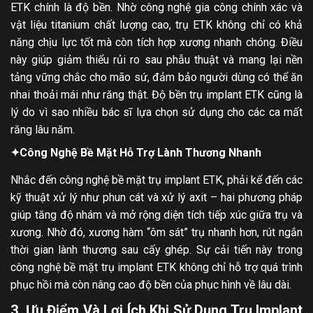
ETK chính là độ bền. Nhờ công nghệ gia công chính xác và
vật liệu titanium chất lượng cao, trụ ETK không chỉ có khả
năng chịu lực tốt mà còn tích hợp xương nhanh chóng. Điều
này giúp giảm thiểu rủi ro sau phẫu thuật và mang lại nền
tảng vững chắc cho mão sứ, đảm bảo người dùng có thể ăn
nhai thoải mái như răng thật. Độ bền trụ implant ETK cũng là
lý do vì sao nhiều bác sĩ lựa chọn sử dụng cho các ca mất
răng lâu năm.
✦
Công Nghệ Bề Mặt Hỗ Trợ Lành Thương Nhanh
Nhắc đến công nghệ bề mặt trụ implant ETK, phải kể đến các
kỹ thuật xử lý như phun cát và xử lý axit – hai phương pháp
giúp tăng độ nhám và mở rộng diện tích tiếp xúc giữa trụ và
xương. Nhờ đó, xương hàm “ôm sát” trụ nhanh hơn, rút ngắn
thời gian lành thương sau cấy ghép. Sự cải tiến này trong
công nghệ bề mặt trụ implant ETK không chỉ hỗ trợ quá trình
phục hồi mà còn nâng cao độ bền của phục hình về lâu dài.
3. Ưu Điểm Và Lợi Ích Khi Sử Dụng Trụ Implant