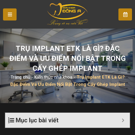
TRỤ IMPLANT ETK LÀ GÌ? ĐẶC
ĐIỂM VÀ ƯU ĐIỂM NỔI BẬT TRONG
CẤY GHÉP IMPLANT
Trang chủ
-
Kiến thức nha khoa
-
Trụ Implant ETK Là Gì?
Đặc Điểm Và Ưu Điểm Nổi Bật Trong Cấy Ghép Implant
Mục lục bài viết