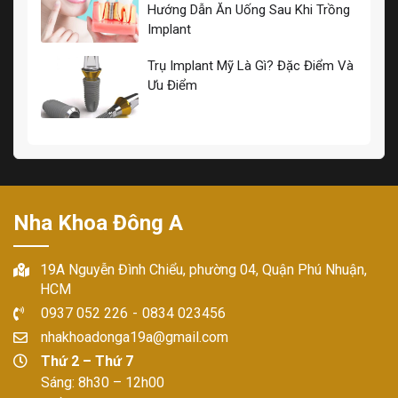
Hướng Dẫn Ăn Uống Sau Khi Trồng
Implant
Trụ Implant Mỹ Là Gì? Đặc Điểm Và
Ưu Điểm
Nha Khoa Đông A
19A Nguyễn Đình Chiểu, phường 04, Quận Phú Nhuận,
HCM
0937 052 226
-
0834 023456
nhakhoadonga19a@gmail.com
Thứ 2 – Thứ 7
Sáng: 8h30 – 12h00