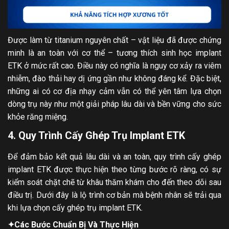
Được làm từ titanium nguyên chất – vật liệu đã được chứng
minh là an toàn với cơ thể – tương thích sinh học implant
ETK ở mức rất cao. Điều này có nghĩa là nguy cơ xảy ra viêm
nhiễm, đào thải hay dị ứng gần như không đáng kể. Đặc biệt,
những ai có cơ địa nhạy cảm vẫn có thể yên tâm lựa chọn
dòng trụ này như một giải pháp lâu dài và bền vững cho sức
khỏe răng miệng.
4. Quy Trình Cấy Ghép Trụ Implant ETK
Để đảm bảo kết quả lâu dài và an toàn, quy trình cấy ghép
implant ETK được thực hiện theo từng bước rõ ràng, có sự
kiểm soát chặt chẽ từ khâu thăm khám cho đến theo dõi sau
điều trị. Dưới đây là lộ trình cơ bản mà bệnh nhân sẽ trải qua
khi lựa chọn cấy ghép trụ implant ETK.
✦
Các Bước Chuẩn Bị Và Thực Hiện