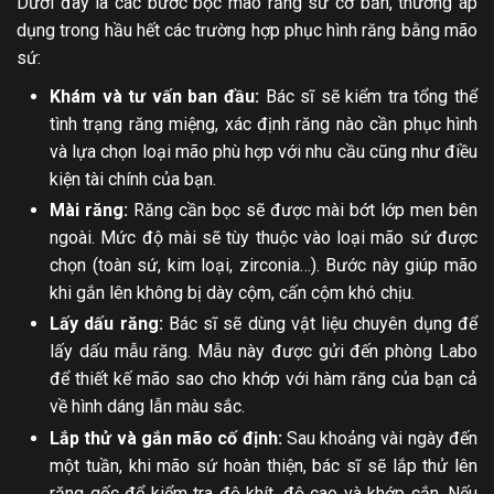
Dưới đây là các bước bọc mão răng sứ cơ bản, thường áp
dụng trong hầu hết các trường hợp phục hình răng bằng mão
sứ:
Khám và tư vấn ban đầu:
Bác sĩ sẽ kiểm tra tổng thể
tình trạng răng miệng, xác định răng nào cần phục hình
và lựa chọn loại mão phù hợp với nhu cầu cũng như điều
kiện tài chính của bạn.
Mài răng:
Răng cần bọc sẽ được mài bớt lớp men bên
ngoài. Mức độ mài sẽ tùy thuộc vào loại mão sứ được
chọn (toàn sứ, kim loại, zirconia…). Bước này giúp mão
khi gắn lên không bị dày cộm, cấn cộm khó chịu.
Lấy dấu răng:
Bác sĩ sẽ dùng vật liệu chuyên dụng để
lấy dấu mẫu răng. Mẫu này được gửi đến phòng Labo
để thiết kế mão sao cho khớp với hàm răng của bạn cả
về hình dáng lẫn màu sắc.
Lắp thử và gắn mão cố định:
Sau khoảng vài ngày đến
một tuần, khi mão sứ hoàn thiện, bác sĩ sẽ lắp thử lên
răng gốc để kiểm tra độ khít, độ cao và khớp cắn. Nếu