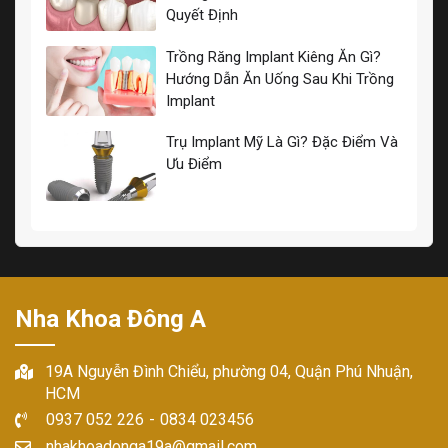
Quyết Định
Trồng Răng Implant Kiêng Ăn Gì?
Hướng Dẫn Ăn Uống Sau Khi Trồng
Implant
Trụ Implant Mỹ Là Gì? Đặc Điểm Và
Ưu Điểm
Nha Khoa Đông A
19A Nguyễn Đình Chiểu, phường 04, Quận Phú Nhuận,
HCM
0937 052 226
-
0834 023456
nhakhoadonga19a@gmail.com