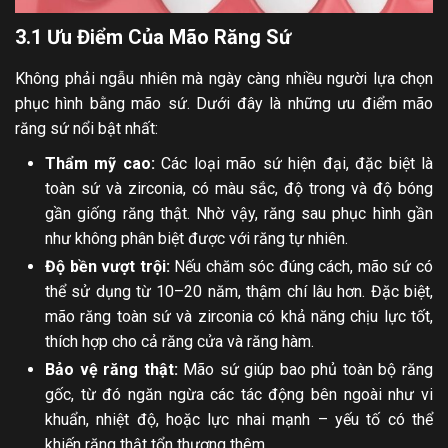
3.1 Ưu Điểm Của Mão Răng Sứ
Không phải ngẫu nhiên mà ngày càng nhiều người lựa chọn
phục hình bằng mão sứ. Dưới đây là những ưu điểm mão
răng sứ nổi bật nhất:
Thẩm mỹ cao:
Các loại mão sứ hiện đại, đặc biệt là
toàn sứ và zirconia, có màu sắc, độ trong và độ bóng
gần giống răng thật. Nhờ vậy, răng sau phục hình gần
như không phân biệt được với răng tự nhiên.
Độ bền vượt trội:
Nếu chăm sóc đúng cách, mão sứ có
thể sử dụng từ 10–20 năm, thậm chí lâu hơn. Đặc biệt,
mão răng toàn sứ và zirconia có khả năng chịu lực tốt,
thích hợp cho cả răng cửa và răng hàm.
Bảo vệ răng thật:
Mão sứ giúp bao phủ toàn bộ răng
gốc, từ đó ngăn ngừa các tác động bên ngoài như vi
khuẩn, nhiệt độ, hoặc lực nhai mạnh – yếu tố có thể
khiến răng thật tổn thương thêm.