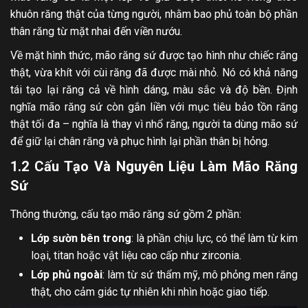
khuôn răng thật của từng người, nhằm bao phủ toàn bộ phần
thân răng từ mặt nhai đến viền nướu.
Về mặt hình thức, mão răng sứ được tạo hình như chiếc răng
thật, vừa khít với cùi răng đã được mài nhỏ. Nó có khả năng
tái tạo lại răng cả về hình dáng, màu sắc và độ bền. Định
nghĩa mão răng sứ còn gắn liền với mục tiêu bảo tồn răng
thật tối đa – nghĩa là thay vì nhổ răng, người ta dùng mão sứ
để giữ lại chân răng và phục hình lại phần thân bị hỏng.
1.2
Cấu Tạo Và Nguyên Liệu Làm Mão Răng
Sứ
Thông thường, cấu tạo mão răng sứ gồm 2 phần:
Lớp sườn bên trong
: là phần chịu lực, có thể làm từ kim
loại, titan hoặc vật liệu cao cấp như zirconia.
Lớp phủ ngoài
: làm từ sứ thẩm mỹ, mô phỏng men răng
thật, cho cảm giác tự nhiên khi nhìn hoặc giao tiếp.