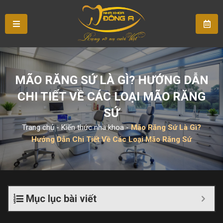
MÃO RĂNG SỨ LÀ GÌ? HƯỚNG DẪN
CHI TIẾT VỀ CÁC LOẠI MÃO RĂNG
SỨ
Trang chủ
-
Kiến thức nha khoa
-
Mão Răng Sứ Là Gì?
Hướng Dẫn Chi Tiết Về Các Loại Mão Răng Sứ
Mục lục bài viết