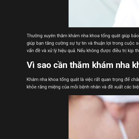
Thường xuyên thăm khám nha khoa tổng quát giúp bảo 
giúp bạn tăng cường sự tự tin và thuận lợi trong cuộc 
vấn đề và xử lý hiệu quả. Nếu không được điều trị kịp 
Vì sao cần thăm khám nha kh
Khám nha khoa tổng quát là việc rất quan trọng để chă
khỏe răng miệng của mỗi bệnh nhân và đề xuất các biện