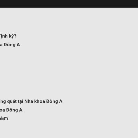
định kỳ?
oa Đông A
ổng quát tại Nha khoa Đông A
khoa Đông A
ghiệm