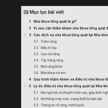
Mục lục bài viết
Nha khoa tổng quát là gì?
Vì sao cần thăm khám nha khoa tổng quát 
Các dịch vụ nha khoa tổng quát tại Nha kh
Trám răng
Điều trị tủy
Cạo vôi răng
Tẩy trắng răng
Nhổ răng khôn
Nha khoa trẻ em
Quy trình thăm khám và điều trị nha khoa t
Lý do điều trị nha khoa tổng quát tại Nha 
Đội ngũ bác sĩ chuyên môn cao, giàu kinh n
Hệ thống máy móc, trang thiết bị hiện đại
Thông tin rõ ràng, minh bạch