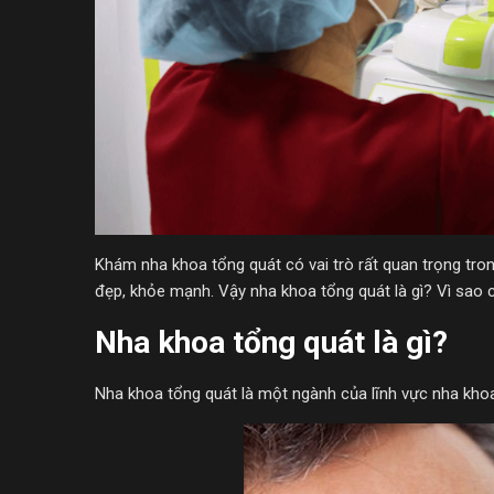
Khám nha khoa tổng quát có vai trò rất quan trọng trong
đẹp, khỏe mạnh. Vậy nha khoa tổng quát là gì? Vì sao 
Nha khoa tổng quát là gì?
Nha khoa tổng quát là một ngành của lĩnh vực nha khoa,