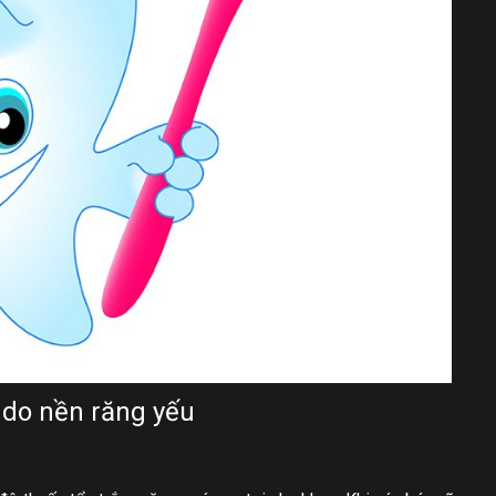
 do nền răng yếu