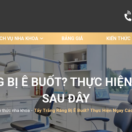
ỊCH VỤ NHA KHOA
BẢNG GIÁ
KIẾN THỨC
 BỊ Ê BUỐT? THỰC HIỆ
SAU ĐÂY
n thức nha khoa
-
Tẩy Trắng Răng Bị Ê Buốt? Thực Hiện Ngay Cá