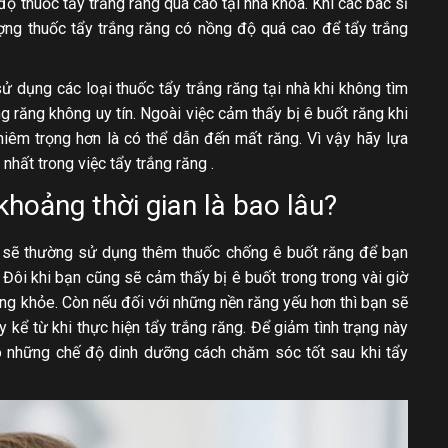
ộ thuốc tẩy trắng răng quá cao tại nha khoa. Khi các bác sĩ
ợng thuốc tẩy trắng răng có nồng độ quá cao để tẩy trắng
 dụng các loại thuốc tẩy trắng răng tại nhà khi không tìm
g răng không uy tín. Ngoài việc cảm thấy bị ê buốt răng khi
iêm trọng hơn là có thể dẫn đến mất răng. Vì vậy hãy lựa
nhất trong việc tẩy trắng răng .
khoảng thời gian là bao lâu?
 sĩ sẽ thường sử dụng thêm thuốc chống ê buốt răng để bạn
 Đôi khi bạn cũng sẽ cảm thấy bị ê buốt trong trong vài giờ
răng khỏe. Còn nếu đối với những nền răng yếu hơn thì bạn sẽ
 kể từ khi thực hiện tẩy trắng răng. Để giảm tình trạng này
ảo những chế độ dinh dưỡng cách chăm sóc tốt sau khi tẩy