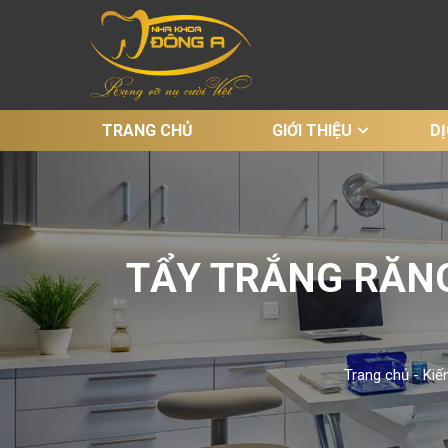
TRANG CHỦ
GIỚI THIỆU
D
TẨY TRẮNG RĂNG
Trang chủ
-
Kiế