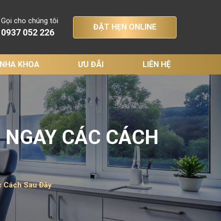
Gọi cho chúng tôi
ĐẶT HẸN ONLINE
0937 052 226
 NHA KHOA
ƯU ĐÃI
LIÊN HỆ
N NGAY CÁC CÁCH
c Cách Sau Đây