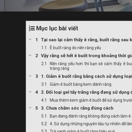
Mục lục bài viết
Tại sao lại cảm thấy ê răng, buốt răng sau k
Ê buốt răng do nền răng yếu
Vậy răng sẽ hết ê buốt trong khoảng thời gi
Nền răng yếu hơn thì bạn sẽ cảm thấy ê buố
trắng răng
1. Giảm ê buốt răng bằng cách sử dụng loạ
Giảm ê buốt bằng kem đánh răng
2. Đổi loại gel tẩy trắng răng đang sử dụng
Mua thêm kem giảm ê buốt để sử dụng trước 
3. Chưa chăm sóc răng đúng cách
Bạn đang đánh răng không đúng cách làm ê
4. Sử dụng những nguyên liệu tự nhiên để là
Trà xanh giảm ê buốt răng hiệu quả