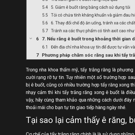
5. Giảm ê buốt răng bằng cách sử dụng tỏi
Tỏi có chứa tính kháng khuẩn và giảm đau hiệ
6. Thay đổi chế độ ăn uống, tránh xa các chất
Tránh xa các thực phẩm có tính axit cao như
7. Nếu răng ê buốt trong khoảng thời gian d
Đến địa chỉ nha khoa uy tín để được tư vấn và 
Phương pháp chăm sóc răng sau khi tẩy tr
Trong nha khoa thẩm mỹ, tẩy trắng răng là phương
cười rạng rỡ tự tin. Tuy nhiên một số trường hợp sau
bị ê buốt, cũng có nhiều trường hợp tẩy răng xong t
nhạy cảm thì khi tẩy trắng răng xong ê buốt là đi
vậy, hãy cùng tham khảo qua những cách dưới đây 
thoải mái cho bạn tự tin giao tiếp hàng ngày nhé.
Tại sao lại cảm thấy ê răng, b
Cơ chế của tẩy trắng răng chính là là sử dụng những