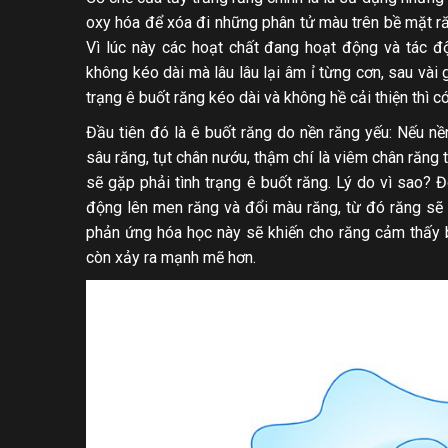
oxy hóa để xóa đi những phân tử màu trên bề mặt ră
Vì lúc này các hoạt chất đang hoạt động và tác 
không kéo dài mà lâu lâu lại âm ỉ từng cơn, sau vài 
trạng ê buốt răng kéo dài và không hề cải thiện thì 
Đầu tiên đó là ê buốt răng do nền răng yếu: Nếu nề
sâu răng, tụt chân nướu, thậm chí là viêm chân răng 
sẽ gặp phải tình trạng ê buốt răng. Lý do vì sao? Đ
động lên men răng và đổi màu răng, từ đó răng sẽ
phản ứng hóa học này sẽ khiến cho răng cảm thấy bị
còn xảy ra mạnh mẽ hơn.