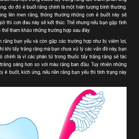
ng, do đó ê buốt răng chính là một hiện tượng bình thường.
động lên men răng, thông thường những cơn ê buốt này sẽ
giờ thì cơn đau này sẽ kết thúc. Thế nhưng nếu bạn gặp tình
có thể tham khảo những trường hợp sau đây:
n răng bạn yếu và còn gặp các trường hợp như bị viêm lợi,
thì khi tẩy trắng răng mà bạn chưa xử lý các vấn đề này, bạn
ó chính là vì các phân tử trong thuốc tẩy trắng răng sẽ tác
 trắng sáng hơn so với màu răng ban đầu. Tuy nhiên những
 ê buốt, kích ứng, nếu nền răng bạn yếu thì tình trạng này