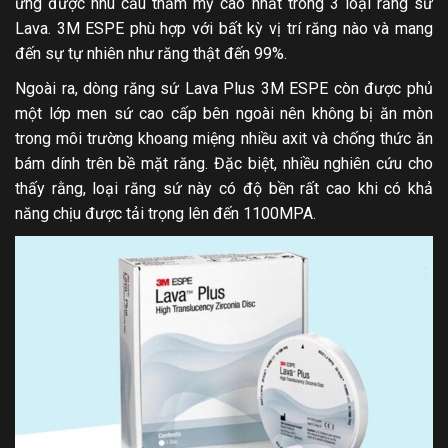
ứng được nhu cầu thẩm mỹ cao nhất trong 3 loại răng sứ
Lava. 3M ESPE phù hợp với bất kỳ vị trí răng nào và mang
đến sự tự nhiên như răng thật đến 99%.
Ngoài ra, dòng răng sứ Lava Plus 3M ESPE còn được phủ
một lớp men sứ cao cấp bên ngoài nên không bị ăn mòn
trong môi trường khoang miệng nhiều axit và chống thức ăn
bám dính trên bề mặt răng. Đặc biệt, nhiều nghiên cứu cho
thấy rằng, loại răng sứ này có độ bền rất cao khi có khả
năng chịu được tải trọng lên đến 1100MPA.