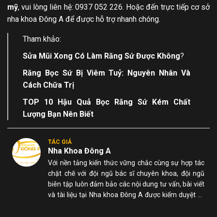
mỹ
, vui lòng liên hệ: 0937 052 226. Hoặc đến trực tiếp cơ sở
nha khoa Đông A để được hỗ trợ nhanh chóng.
Tham khảo:
Sửa Mũi Xong Có Làm Răng Sứ Được Không
?
Răng Bọc Sứ Bị Viêm Tuỷ
: Nguyên Nhân Và
Cách Chữa Trị
TOP 10
Hậu Quả Bọc Răng Sứ Kém Chất
Lượng
Bạn Nên Biết
TÁC GIẢ
Nha Khoa Đông A
Với nền tảng kiến thức vững chắc cùng sự hợp tác
chặt chẽ với đội ngũ bác sĩ chuyên khoa, đội ngũ
biên tập luôn đảm bảo các nội dung tư vấn, bài viết
và tài liệu tại Nha khoa Đông A được kiểm duyệt kỹ
lưỡng, chính xác và dễ hiểu đối với người đọc.