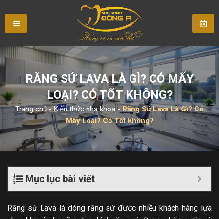
RĂNG SỨ LAVA LÀ GÌ? CÓ MẤY
LOẠI? CÓ TỐT KHÔNG?
Trang chủ
-
Kiến thức nha khoa
-
Răng Sứ Lava Là Gì? Có
Mấy Loại? Có Tốt Không?
Mục lục bài viết
Răng sứ Lava là dòng răng sứ được nhiều khách hàng lựa