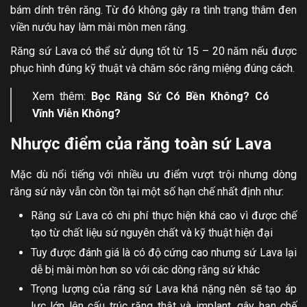
bám dính trên răng. Từ đó không gây ra tình trạng thâm đen
viền nướu hay làm mài mòn men răng.
Răng sứ Lava có thể sử dụng tốt từ 15 – 20 năm nếu được
phục hình đúng kỹ thuật và chăm sóc răng miệng đúng cách.
Xem thêm:
Bọc Răng Sứ Có Bền Không
? Có
Vĩnh Viễn Không?
Nhược điểm của răng toàn sứ Lava
Mặc dù nổi tiếng với nhiều ưu điểm vượt trội nhưng dòng
răng sứ này vẫn còn tồn tại một số hạn chế nhất định như:
Răng sứ Lava có chi phí thực hiện khá cao vì được chế
tạo từ chất liệu sứ nguyên chất và kỹ thuật hiện đại
Tuy được đánh giá là có độ cứng cao nhưng sứ Lava lại
dễ bị mài mòn hơn so với các dòng răng sứ khác
Trọng lượng của răng sứ Lava khá nặng nên sẽ tạo áp
lực lớn lên cấu trúc răng thật và implant, gây hạn chế