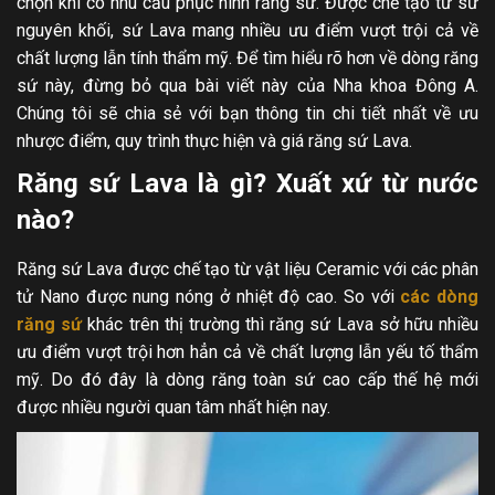
chọn khi có nhu cầu phục hình răng sứ. Được chế tạo từ sứ
nguyên khối, sứ Lava mang nhiều ưu điểm vượt trội cả về
chất lượng lẫn tính thẩm mỹ. Để tìm hiểu rõ hơn về dòng răng
sứ này, đừng bỏ qua bài viết này của Nha khoa Đông A.
Chúng tôi sẽ chia sẻ với bạn thông tin chi tiết nhất về ưu
nhược điểm, quy trình thực hiện và giá răng sứ Lava.
Răng sứ Lava là gì? Xuất xứ từ nước
nào?
Răng sứ Lava được chế tạo từ vật liệu Ceramic với các phân
tử Nano được nung nóng ở nhiệt độ cao. So với
các dòng
răng sứ
khác trên thị trường thì răng sứ Lava sở hữu nhiều
ưu điểm vượt trội hơn hẳn cả về chất lượng lẫn yếu tố thẩm
mỹ. Do đó đây là dòng răng toàn sứ cao cấp thế hệ mới
được nhiều người quan tâm nhất hiện nay.