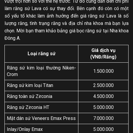
vượt trội hơn so với thế hệ trước. Từ đó cũng dẫn đến chi phí
làm răng sứ Lava có sự thay đổi. Bên cạnh đó còn có một
số yếu tố khác làm ảnh hưởng đến giá răng sứ Lava là số
lượng răng, tình trạng răng và địa chỉ nha khoa mà bạn lựa
chọn. Mời bạn tham khảo bảng giá bọc răng sứ tại Nha khoa
Đông A.
Giá dịch vụ
Loại răng sứ
(VNĐ/Răng)
Răng sứ kim loại thường Niken-
1.500.000
Crom
Răng sứ kim loại Titan
2.500.000
Răng toàn sứ Zirconia
4.500.000
Răng sứ Zirconia HT
5.000.000
Mặt dán sứ Veneers Emax Press
7.000.000
Inlay/Onlay Emax
5.000.000