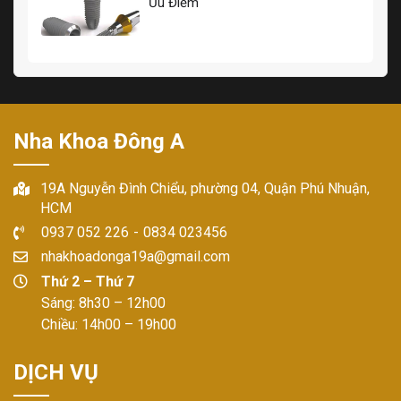
Ưu Điểm
Nha Khoa Đông A
19A Nguyễn Đình Chiểu, phường 04, Quận Phú Nhuận,
HCM
0937 052 226
-
0834 023456
nhakhoadonga19a@gmail.com
Thứ 2 – Thứ 7
Sáng: 8h30 – 12h00
Chiều: 14h00 – 19h00
DỊCH VỤ