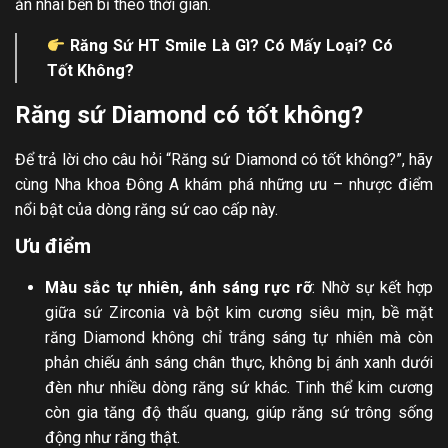
ăn nhai bền bỉ theo thời gian.
Răng Sứ HT Smile Là Gì
? Có Mấy Loại? Có
Tốt Không?
Răng sứ Diamond có tốt không?
Để trả lời cho câu hỏi “Răng sứ Diamond có tốt không?”, hãy
cùng Nha khoa Đông A khám phá những ưu – nhược điểm
nổi bật của dòng răng sứ cao cấp này.
Ưu điểm
Màu sắc tự nhiên, ánh sáng rực rỡ
: Nhờ sự kết hợp
giữa sứ Zirconia và bột kim cương siêu mịn, bề mặt
răng Diamond không chỉ trắng sáng tự nhiên mà còn
phản chiếu ánh sáng chân thực, không bị ánh xanh dưới
đèn như nhiều dòng răng sứ khác. Tinh thể kim cương
còn gia tăng độ thấu quang, giúp răng sứ trông sống
động như răng thật.