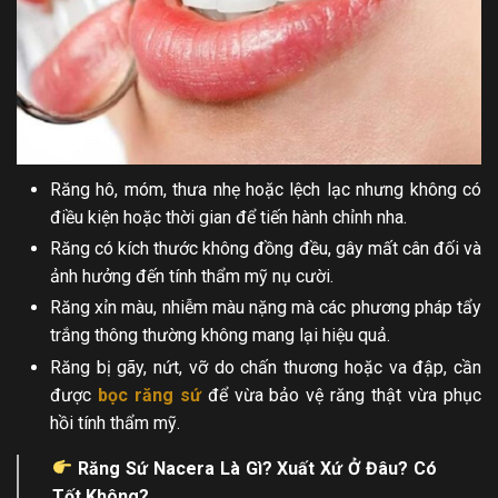
Răng hô, móm, thưa nhẹ hoặc lệch lạc nhưng không có
điều kiện hoặc thời gian để tiến hành chỉnh nha.
Răng có kích thước không đồng đều, gây mất cân đối và
ảnh hưởng đến tính thẩm mỹ nụ cười.
Răng xỉn màu, nhiễm màu nặng mà các phương pháp tẩy
trắng thông thường không mang lại hiệu quả.
Răng bị gãy, nứt, vỡ do chấn thương hoặc va đập, cần
được
bọc răng sứ
để vừa bảo vệ răng thật vừa phục
hồi tính thẩm mỹ.
Răng Sứ Nacera Là Gì
? Xuất Xứ Ở Đâu? Có
Tốt Không?