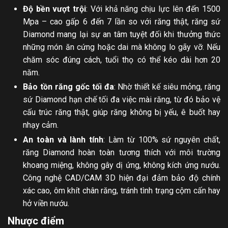
Độ bền vượt trội
: Với khả năng chịu lực lên đến 1500
Mpa – cao gấp 6 đến 7 lần so với răng thật, răng sứ
Diamond mang lại sự an tâm tuyệt đối khi thưởng thức
những món ăn cứng hoặc dai mà không lo gãy vỡ. Nếu
chăm sóc đúng cách, tuổi thọ có thể kéo dài hơn 20
năm.
Bảo tồn răng gốc tối đa
: Nhờ thiết kế siêu mỏng, răng
sứ Diamond hạn chế tối đa việc mài răng, từ đó bảo vệ
cấu trúc răng thật, giúp răng không bị yếu, ê buốt hay
nhạy cảm.
An toàn và lành tính
: Làm từ 100% sứ nguyên chất,
răng Diamond hoàn toàn tương thích với môi trường
khoang miệng, không gây dị ứng, không kích ứng nướu.
Công nghệ CAD/CAM 3D hiện đại đảm bảo độ chính
xác cao, ôm khít chân răng, tránh tình trạng cộm cấn hay
hở viền nướu.
Nhược điểm