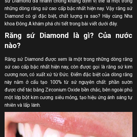
sứ Diamond đã nhanh chóng khẳng định vị thế là một trong
những dòng răng sứ cao cấp bậc nhất hiện nay. Vậy răng sứ
Diamond có gì đặc biệt, chất lượng ra sao? Hãy cùng Nha
khoa Đông A khám phá chi tiết trong bài viết dưới đây.
Răng sứ Diamond là gì? Của nước
nào?
Răng sứ Diamond được xem là một trong những dòng răng
sứ cao cấp bậc nhất hiện nay, còn được gọi là răng sứ kim
cương non, có xuất xứ từ Đức. Điểm đặc biệt của dòng răng
này nằm ở cấu tạo 100% từ sứ nguyên chất: phần sườn
được chế tác bằng Zirconium Oxide bền chắc, bên ngoài phủ
một lớp bột kim cương siêu mỏng, tạo hiệu ứng ánh sáng tự
nhiên và lấp lánh.