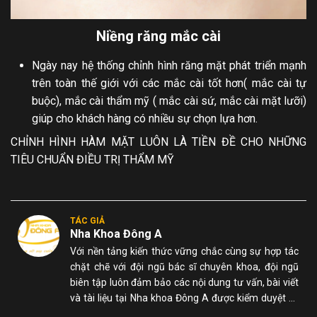
Niềng răng mắc cài
Ngày nay hệ thống chỉnh hình răng mặt phát triển mạnh
trên toàn thế giới với các mắc cài tốt hơn( mắc cài tự
buộc), mắc cài thẩm mỹ ( mắc cài sứ, mắc cài mặt lưỡi)
giúp cho khách hàng có nhiều sự chọn lựa hơn.
CHỈNH HÌNH HÀM MẶT LUÔN LÀ TIỀN ĐỀ CHO NHỮNG
TIÊU CHUẨN ĐIỀU TRỊ THẨM MỸ
TÁC GIẢ
Nha Khoa Đông A
Với nền tảng kiến thức vững chắc cùng sự hợp tác
chặt chẽ với đội ngũ bác sĩ chuyên khoa, đội ngũ
biên tập luôn đảm bảo các nội dung tư vấn, bài viết
và tài liệu tại Nha khoa Đông A được kiểm duyệt kỹ
lưỡng, chính xác và dễ hiểu đối với người đọc.