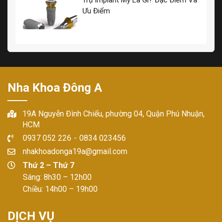
Trụ Implant Mỹ Là Gì? Đặc Điểm Và
Ưu Điểm
Nha Khoa Đông A
19A Nguyễn Đình Chiểu, phường 04, Quận Phú Nhuận,
HCM
0937 052 226
-
0834 023456
nhakhoadonga19a@gmail.com
Thứ 2 – Thứ 7
Sáng: 8h30 – 12h00
Chiều: 14h00 – 19h00
DỊCH VỤ