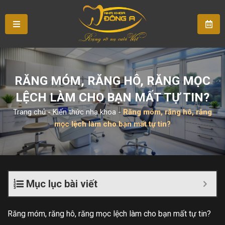
RĂNG MÓM, RĂNG HÔ, RĂNG MỌC
LỆCH LÀM CHO BẠN MẤT TỰ TIN?
Trang chủ
-
Kiến thức nha khoa
-
Răng móm, răng hô, răng
mọc lệch làm cho bạn mất tự tin?
Mục lục bài viết
Răng móm, răng hô, răng mọc lệch làm cho bạn mất tự tin?