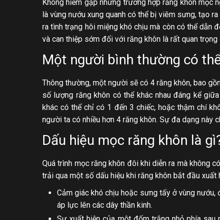
Không hiếm gặp những trường hợp răng khôn mọc n
là vùng nướu xung quanh có thể bị viêm sưng, tạo ra 
ra tình trạng hôi miệng khó chịu mà còn có thể dẫn 
và can thiệp sớm đối với răng khôn là rất quan trọn
Một người bình thường có th
Thông thường, một người sẽ có 4 răng khôn, bao gồm 
số lượng răng khôn có thể khác nhau đáng kể giữa 
khác có thể chỉ có 1 đến 3 chiếc, hoặc thậm chí k
người ta có nhiều hơn 4 răng khôn. Sự đa dạng này c
Dấu hiệu mọc răng khôn là gì
Quá trình mọc răng khôn đôi khi diễn ra mà không có
trải qua một số dấu hiệu khi răng khôn bắt đầu xuất
Cảm giác khó chịu hoặc sưng tấy ở vùng nướu, 
áp lực lên các dây thần kinh.
Sự xuất hiện của một đốm trắng nhỏ phía sau 