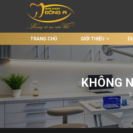
TRANG CHỦ
GIỚI THIỆU
D
KHÔNG N
T