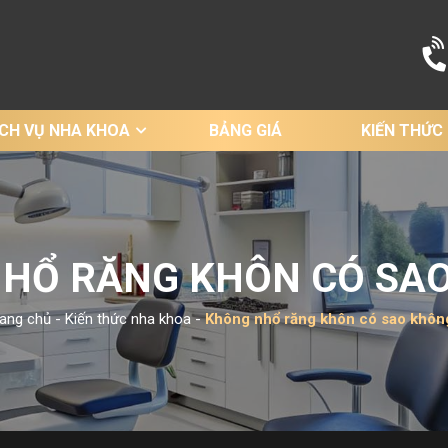
ỊCH VỤ NHA KHOA
BẢNG GIÁ
KIẾN THỨC
HỔ RĂNG KHÔN CÓ SA
rang chủ
-
Kiến thức nha khoa
-
Không nhổ răng khôn có sao khôn