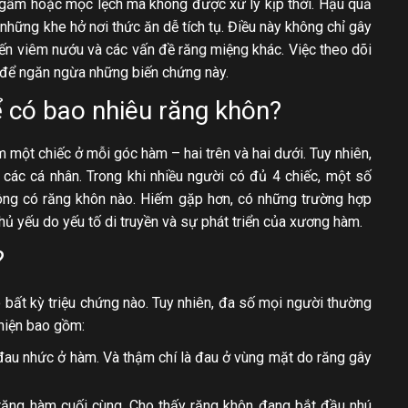
gầm hoặc mọc lệch mà không được xử lý kịp thời. Hậu quả
những khe hở nơi thức ăn dễ tích tụ. Điều này không chỉ gây
đến viêm nướu và các vấn đề răng miệng khác. Việc theo dõi
g để ngăn ngừa những biến chứng này.
ể có bao nhiêu răng khôn?
một chiếc ở mỗi góc hàm – hai trên và hai dưới. Tuy nhiên,
các cá nhân. Trong khi nhiều người có đủ 4 chiếc, một số
hông có răng khôn nào. Hiếm gặp hơn, có những trường hợp
hủ yếu do yếu tố di truyền và sự phát triển của xương hàm.
?
 bất kỳ triệu chứng nào. Tuy nhiên, đa số mọi người thường
 hiện bao gồm:
đau nhức ở hàm. Và thậm chí là đau ở vùng mặt do răng gây
răng hàm cuối cùng. Cho thấy răng khôn đang bắt đầu nhú