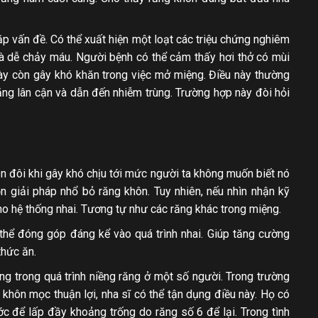
 vấn đề. Có thể xuất hiện một loạt các triệu chứng nghiêm
và dễ chảy máu. Người bệnh có thể cảm thấy hơi thở có mùi
 này còn gây khó khăn trong việc mở miệng. Điều này thường
ăng lân cận và dẫn đến nhiễm trùng. Trường hợp này đòi hỏi
n đôi khi gây khó chịu tới mức người ta không muốn biết nó
họn giải pháp nhổ bỏ răng khôn. Tuy nhiên, nếu nhìn nhận kỹ
o hệ thống nhai. Tương tự như các răng khác trong miệng.
 thể đóng góp đáng kể vào quá trình nhai. Giúp tăng cường
thức ăn.
ọng trong quá trình niềng răng ở một số người. Trong trường
 khôn mọc thuận lợi, nha sĩ có thể tận dụng điều này. Họ có
ớc để lấp đầy khoảng trống do răng số 6 để lại. Trong tình