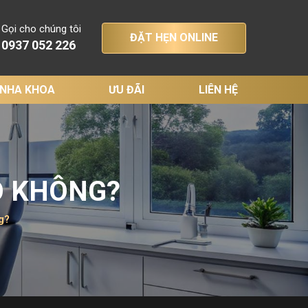
Gọi cho chúng tôi
ĐẶT HẸN ONLINE
0937 052 226
 NHA KHOA
ƯU ĐÃI
LIÊN HỆ
O KHÔNG?
g?