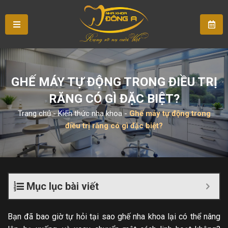
GHẾ MÁY TỰ ĐỘNG TRONG ĐIỀU TRỊ
RĂNG CÓ GÌ ĐẶC BIỆT?
Trang chủ
-
Kiến thức nha khoa
-
Ghế máy tự động trong
điều trị răng có gì đặc biệt?
Mục lục bài viết
Bạn đã bao giờ tự hỏi tại sao ghế nha khoa lại có thể nâng