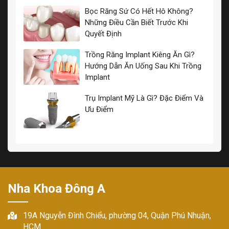
Bọc Răng Sứ Có Hết Hô Không?
Những Điều Cần Biết Trước Khi
Quyết Định
Trồng Răng Implant Kiêng Ăn Gì?
Hướng Dẫn Ăn Uống Sau Khi Trồng
Implant
Trụ Implant Mỹ Là Gì? Đặc Điểm Và
Ưu Điểm
Nha Khoa Đông A
19A Nguyễn Đình Chiểu, phường 04, Quận Phú Nhuận,
HCM