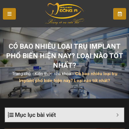
CÓ BAO NHIÊU LOẠI TRỤ IMPLANT
PHỔ BIẾN HIỆN NAY? LOẠI NÀO TỐT
NHẤT?
Trang chủ
-
Kiến thức nha khoa
-
Có bao nhiêu loại trụ
Implant phổ biến hiện nay? Loại nào tốt nhất?
Mục lục bài viết