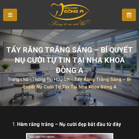
TẨY RĂNG TRẮNG SÁNG – BÍ QUYẾT
NỤ CƯỜI TỰ TIN TẠI NHA KHOA
ĐÔNG A
Trang chủ
-
Thông Tin Hữu Ích
-
Tẩy Răng Trắng Sáng – Bí
Quyết Nụ Cười Tự Tin Tại Nha Khoa Đông A
Hàm răng trắng – Nụ cười đẹp bắt đầu từ đây