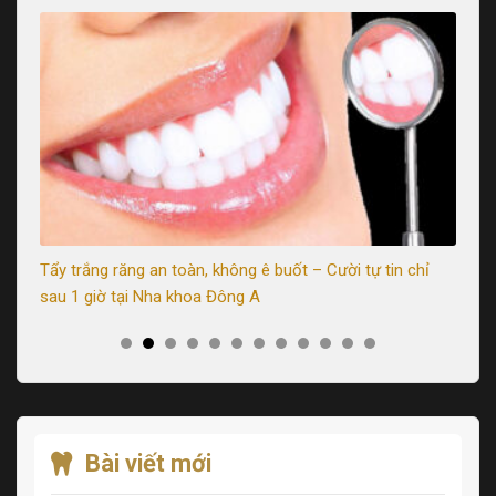
uả
Tẩy trắng răng an toàn, không ê buốt – Cười tự tin chỉ
Nê
sau 1 giờ tại Nha khoa Đông A
So
Bài viết mới