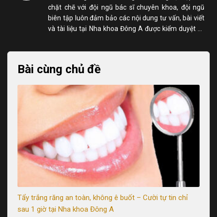
chặt chẽ với đội ngũ bác sĩ chuyên khoa, đội ngũ
biên tập luôn đảm bảo các nội dung tư vấn, bài viết
và tài liệu tại Nha khoa Đông A được kiểm duyệt kỹ
lưỡng, chính xác và dễ hiểu đối với người đọc.
Bài cùng chủ đề
uả
Tẩy trắng răng an toàn, không ê buốt – Cười tự tin chỉ
Tr
sau 1 giờ tại Nha khoa Đông A
Ch