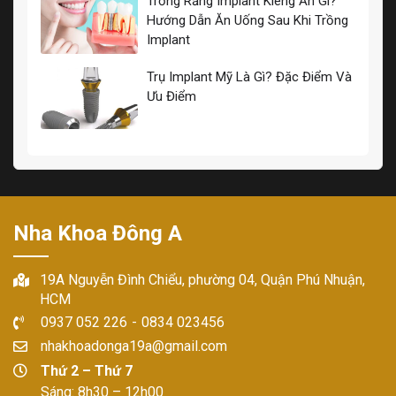
Trồng Răng Implant Kiêng Ăn Gì?
Hướng Dẫn Ăn Uống Sau Khi Trồng
Implant
Trụ Implant Mỹ Là Gì? Đặc Điểm Và
Ưu Điểm
Nha Khoa Đông A
19A Nguyễn Đình Chiểu, phường 04, Quận Phú Nhuận,
HCM
0937 052 226
-
0834 023456
nhakhoadonga19a@gmail.com
Thứ 2 – Thứ 7
Sáng: 8h30 – 12h00