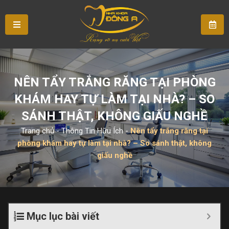
NÊN TẨY TRẮNG RĂNG TẠI PHÒNG
KHÁM HAY TỰ LÀM TẠI NHÀ? – SO
SÁNH THẬT, KHÔNG GIẤU NGHỀ
Trang chủ
-
Thông Tin Hữu Ích
-
Nên tẩy trắng răng tại
phòng khám hay tự làm tại nhà? – So sánh thật, không
giấu nghề
Mục lục bài viết