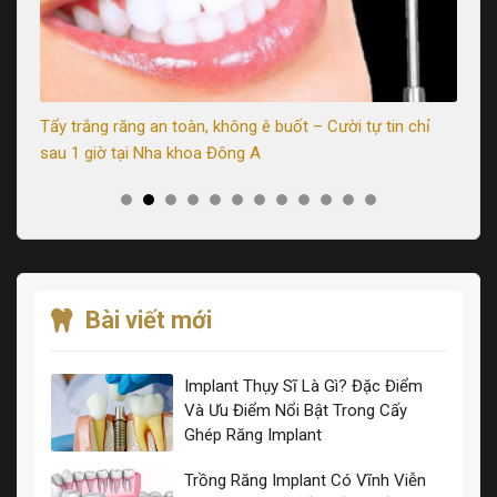
uả
Tẩy trắng răng an toàn, không ê buốt – Cười tự tin chỉ
Nê
sau 1 giờ tại Nha khoa Đông A
So
Bài viết mới
Implant Thụy Sĩ Là Gì? Đặc Điểm
Và Ưu Điểm Nổi Bật Trong Cấy
Ghép Răng Implant
Trồng Răng Implant Có Vĩnh Viễn