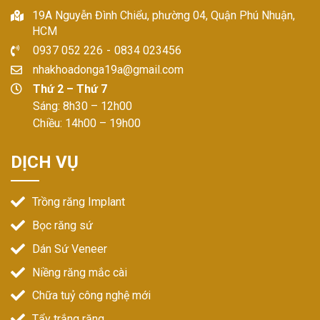
19A Nguyễn Đình Chiểu, phường 04, Quận Phú Nhuận,
HCM
0937 052 226
-
0834 023456
nhakhoadonga19a@gmail.com
Thứ 2 – Thứ 7
Sáng: 8h30 – 12h00
Chiều: 14h00 – 19h00
DỊCH VỤ
Trồng răng Implant
Bọc răng sứ
Dán Sứ Veneer
Niềng răng mắc cài
Chữa tuỷ công nghệ mới
Tẩy trắng răng