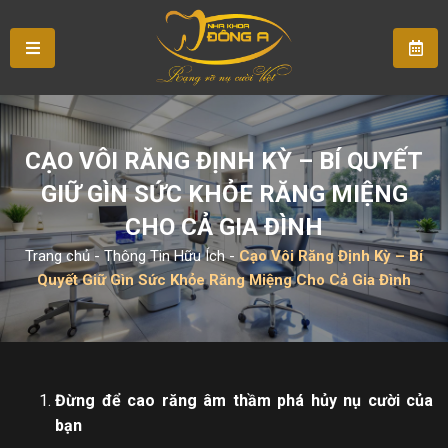
CẠO VÔI RĂNG ĐỊNH KỲ – BÍ QUYẾT
GIỮ GÌN SỨC KHỎE RĂNG MIỆNG
CHO CẢ GIA ĐÌNH
Trang chủ
-
Thông Tin Hữu Ích
-
Cạo Vôi Răng Định Kỳ – Bí
Quyết Giữ Gìn Sức Khỏe Răng Miệng Cho Cả Gia Đình
Đừng để cao răng âm thầm phá hủy nụ cười của
bạn