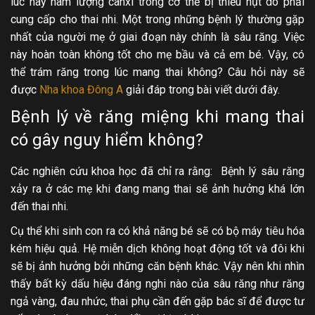
lúc này hàm lượng canxi trong cơ thể bị thiếu hụt do phải
cung cấp cho thai nhi. Một trong những bệnh lý thường gặp
nhất của người mẹ ở giai đoạn này chính là sâu răng. Việc
này hoàn toàn không tốt cho mẹ bầu và cả em bé. Vậy, có
thể trám răng trong lúc mang thai không? Câu hỏi này sẽ
được
Nha khoa Đông A
giải đáp trong bài viết dưới đây.
Bệnh lý về răng miệng khi mang thai
có gây nguy hiểm không?
Các nghiên cứu khoa học đã chỉ ra rằng: Bệnh lý sâu răng
xảy ra ở các mẹ khi đang mang thai sẽ ảnh hưởng khá lớn
đến thai nhi.
Cụ thể khi sinh con ra có khả năng bé sẽ có bộ máy tiêu hóa
kém hiệu quả. Hệ miễn dịch không hoạt động tốt và đôi khi
sẽ bị ảnh hưởng bởi những căn bệnh khác. Vậy nên khi nhìn
thấy bất kỳ dấu hiệu đáng nghi nào của sâu răng như răng
ngả vàng, đau nhức, thai phụ cần đến gặp bác sĩ để được tư