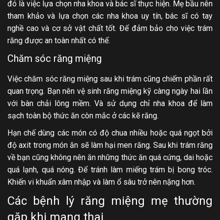
đó là việc lựa chọn nha khoa và bác sĩ thực hiện. Mẹ bầu nên
tham khảo và lựa chọn các nha khoa uy tín, bác sĩ có tay
nghề cao và cơ sở vật chất tốt. Để đảm bảo cho việc trám
răng được an toàn nhất có thể.
Chăm sóc răng miệng
Việc chăm sóc răng miệng sau khi trám cũng chiếm phần rất
quan trọng. Bạn nên vệ sinh răng miệng kỹ càng ngày hai lần
với bàn chải lông mềm. Và sử dụng chỉ nha khoa để làm
sạch toàn bộ thức ăn còn mắc ở các kẽ răng.
Hạn chế dùng các món có độ chua nhiều hoặc quá ngọt bởi
độ axit trong món ăn sẽ làm hại men răng. Sau khi trám răng
về bạn cũng không nên ăn những thức ăn quá cứng, dai hoặc
quá lạnh, quá nóng. Để tránh làm miếng trám bị bong tróc.
Khiến vi khuẩn xâm nhập và làm ổ sâu trở nên nặng hơn.
Các bệnh lý răng miệng mẹ thường
gặp khi mang thai