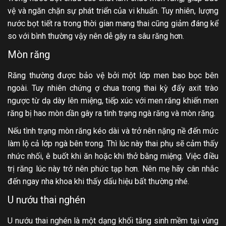
vệ và ngăn chặn sự phát triển của vi khuẩn. Tuy nhiên, lượng
nước bọt tiết ra trong thời gian mang thai cũng giảm đáng kể
so với bình thường vậy nên dễ gây ra sâu răng hơn.
Mòn răng
Răng thường được bảo vệ bởi một lớp men bao bọc bên
ngoài. Tuy nhiên chứng ợ chua trong thai kỳ đẩy axit trào
ngược từ dạ dày lên miệng, tiếp xúc với men răng khiến men
răng bị hao mòn dần gây ra tình trạng ngà răng và mòn răng.
Nếu tình trạng mòn răng kéo dài và trở nên nặng nề đến mức
làm lộ cả lớp ngà bên trong. Thì lúc này thai phụ sẽ cảm thấy
nhức nhối, ê buốt khi ăn hoặc khi thở bằng miệng. Việc điều
trị răng lúc này trở nên phức tạp hơn. Nên mẹ hãy cân nhắc
đến ngay nha khoa khi thấy dấu hiệu bất thường nhé.
U nướu thai nghén
U nướu thai nghén là một dạng khối tăng sinh mềm tại vùng