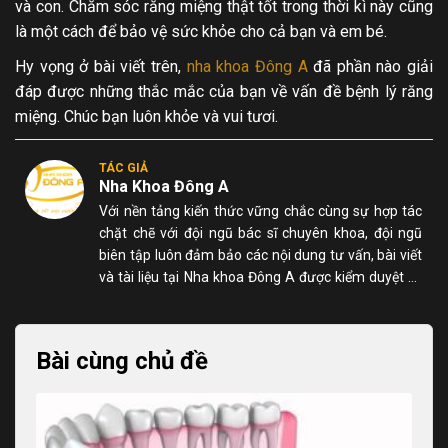
và con. Chăm sóc răng miệng thật tốt trong thời kì này cũng
là một cách để bảo vệ sức khỏe cho cả bạn và em bé.
Hy vọng ở bài viết trên,
nha khoa Đông A
đã phần nào giải
đáp được những thắc mắc của bạn về vấn đề bệnh lý răng
miệng. Chúc bạn luôn khỏe và vui tươi.
TÁC GIẢ
Nha Khoa Đông A
Với nền tảng kiến thức vững chắc cùng sự hợp tác
chặt chẽ với đội ngũ bác sĩ chuyên khoa, đội ngũ
biên tập luôn đảm bảo các nội dung tư vấn, bài viết
và tài liệu tại Nha khoa Đông A được kiểm duyệt kỹ
lưỡng, chính xác và dễ hiểu đối với người đọc.
Bài cùng chủ đề