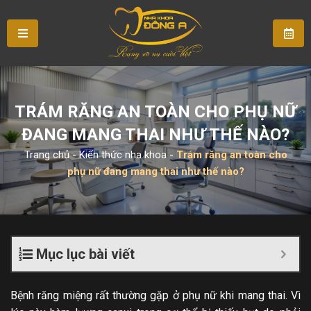
TRÁM RĂNG AN TOÀN CHO PHỤ NỮ
ĐANG MANG THAI NHƯ THẾ NÀO?
Trang chủ
-
Kiến thức nha khoa
-
Trám răng an toàn cho
phụ nữ đang mang thai như thế nào?
Mục lục bài viết
Bệnh răng miệng rất thường gặp ở phụ nữ khi mang thai. Vì