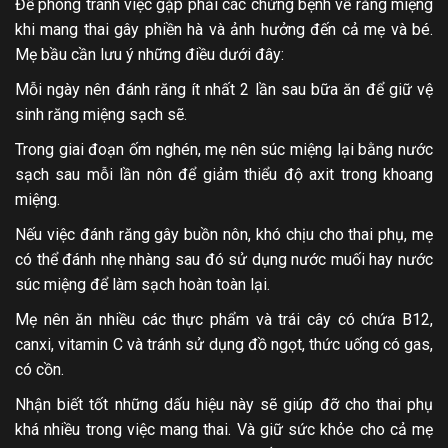
Để phòng tránh việc gặp phải các chứng bệnh về răng miệng
khi mang thai gây phiền hà và ảnh hưởng đến cả mẹ và bé.
Mẹ bầu cần lưu ý những điều dưới đây:
Mỗi ngày nên đánh răng ít nhất 2 lần sau bữa ăn để giữ vệ
sinh răng miệng sạch sẽ.
Trong giai đoạn ốm nghén, mẹ nên súc miệng lại bằng nước
sạch sau mỗi lần nôn để giảm thiểu độ axit trong khoang
miệng.
Nếu việc đánh răng gây buồn nôn, khó chịu cho thai phụ, mẹ
có thể đánh nhẹ nhàng sau đó sử dụng nước muối hay nước
súc miệng để làm sạch hoàn toàn lại.
Mẹ nên ăn nhiều các thực phẩm và trái cây có chứa B12,
canxi, vitamin C và tránh sử dụng đồ ngọt, thức uống có gas,
có cồn.
Nhận biết tốt những dấu hiệu này sẽ giúp đỡ cho thai phụ
khá nhiều trong việc mang thai. Và giữ sức khỏe cho cả mẹ