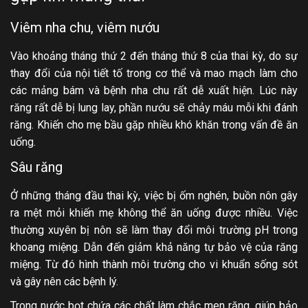
Viêm nha chu, viêm nướu
Vào khoảng tháng thứ 2 đến tháng thứ 8 của thai kỳ, do sự
thay đổi của nội tiết tố trong cơ thể và mao mạch làm cho
các mảng bám và bệnh nha chu rất dễ xuất hiện. Lúc này
răng rất dễ bị lung lay, phần nướu sẽ chảy máu mỗi khi đánh
răng. Khiến cho mẹ bầu gặp nhiều khó khăn trong vấn đề ăn
uống.
Sâu răng
Ở những tháng đầu thai kỳ, việc bị ốm nghén, buồn nôn gây
ra mệt mỏi khiến mẹ không thể ăn uống được nhiều. Việc
thường xuyên bị nôn sẽ làm thay đổi môi trường pH trong
khoang miệng. Dẫn đến giảm khả năng tự bảo vệ của răng
miệng. Từ đó hình thành môi trường cho vi khuẩn sống sót
và gây nên các bệnh lý.
Trong nước bọt chứa các chất làm chắc men răng, giúp bảo