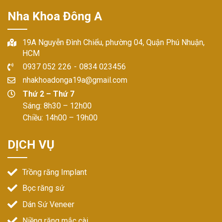
Nha Khoa Đông A
19A Nguyễn Đình Chiểu, phường 04, Quận Phú Nhuận,
HCM
0937 052 226
-
0834 023456
nhakhoadonga19a@gmail.com
Thứ 2 – Thứ 7
Sáng: 8h30 – 12h00
Chiều: 14h00 – 19h00
DỊCH VỤ
Trồng răng Implant
Bọc răng sứ
Dán Sứ Veneer
Niềng răng mắc cài